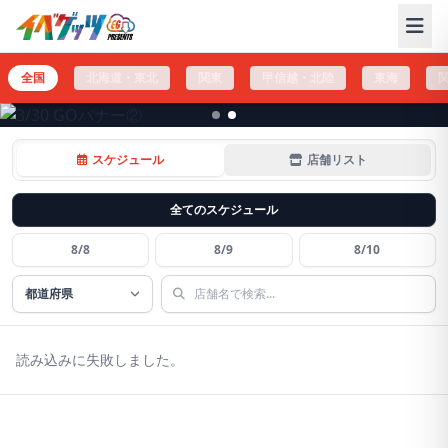
イベゲッツ イベント丸ごとGET！
全国
北海道・東北
関東
甲信越・北陸
東海
スケジュール
店舗リスト
全てのスケジュール
8/8
8/9
8/10
都道府県選択
店舗名検索
読み込みに失敗しました。